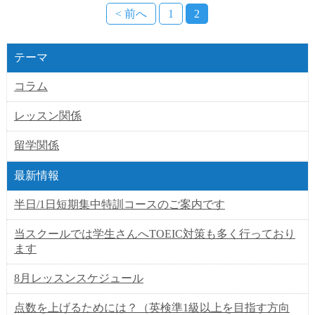
< 前へ
1
2
テーマ
コラム
レッスン関係
留学関係
最新情報
半日/1日短期集中特訓コースのご案内です
当スクールでは学生さんへTOEIC対策も多く行っており
ます
8月レッスンスケジュール
点数を上げるためには？（英検準1級以上を目指す方向