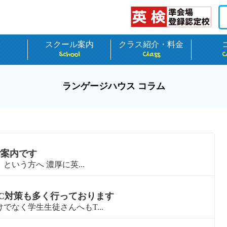
介
スクール案内
クラス紹介・料金
School
Class
C
ランゲージハウス コラム
ご案内です
いう方へ 濃厚に英...
IC対策も多く行っております
なく学生生徒さんへもT...