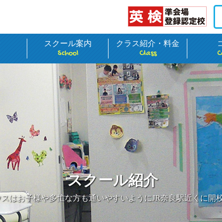
介
スクール案内
クラス紹介・料金
School
Class
C
スクール紹介
ウスはお子様や多忙な方も通いやすいようにJR奈良駅近くに開