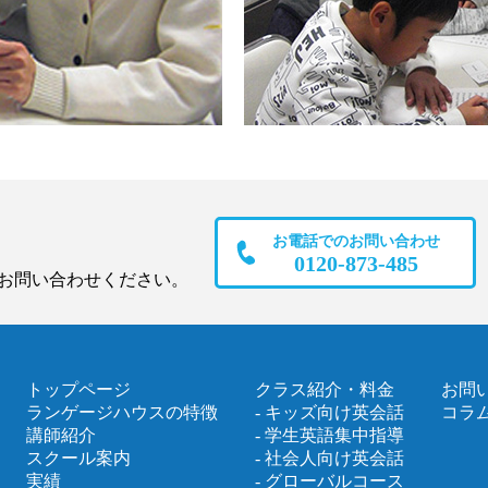
お電話でのお問い合わせ
0120-873-485
お問い合わせください。
トップページ
クラス紹介・料金
お問
ランゲージハウスの特徴
- キッズ向け英会話
コラ
講師紹介
- 学生英語集中指導
スクール案内
- 社会人向け英会話
実績
- グローバルコース