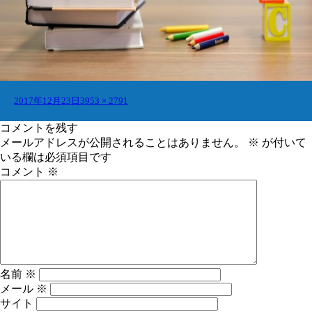
投
フ
2017年12月23日
3953 × 2791
稿
ル
日:
サ
コメントを残す
イ
メールアドレスが公開されることはありません。
※
が付いて
ズ
いる欄は必須項目です
コメント
※
名前
※
メール
※
サイト