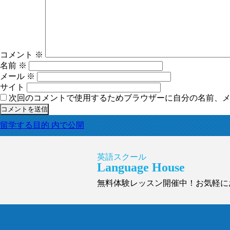
コメント
※
名前
※
メール
※
サイト
次回のコメントで使用するためブラウザーに自分の名前、
投
留学する目的
内で公開
稿
ナ
ビ
英語スクール
Language House
ゲ
ー
無料体験レッスン開催中！お気軽に
シ
ョ
ン