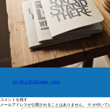
投
フ
2017年12月29日
4000 × 3000
稿
ル
日:
サ
イ
コメントを残す
ズ
メールアドレスが公開されることはありません。
※
が付いて