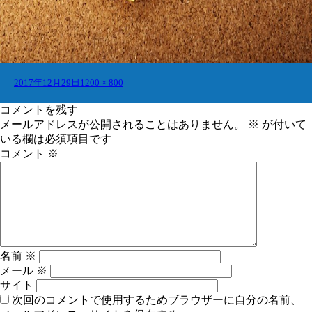
投
フ
2017年12月29日
1200 × 800
稿
ル
日:
サ
コメントを残す
イ
メールアドレスが公開されることはありません。
※
が付いて
ズ
いる欄は必須項目です
コメント
※
名前
※
メール
※
サイト
次回のコメントで使用するためブラウザーに自分の名前、