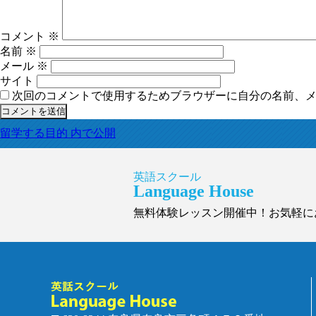
コメント
※
名前
※
メール
※
サイト
次回のコメントで使用するためブラウザーに自分の名前、
投
留学する目的
内で公開
稿
ナ
ビ
英語スクール
Language House
ゲ
ー
無料体験レッスン開催中！お気軽に
シ
ョ
ン