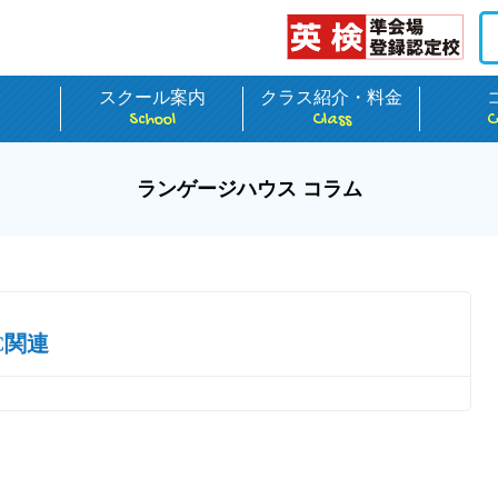
介
スクール案内
クラス紹介・料金
School
Class
C
ランゲージハウス コラム
C関連