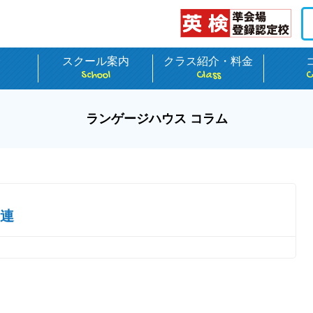
介
スクール案内
クラス紹介・料金
School
Class
C
ランゲージハウス コラム
連