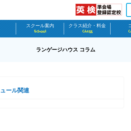
介
スクール案内
クラス紹介・料金
School
Class
C
ランゲージハウス コラム
ュール関連