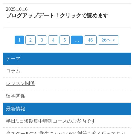
2025.10.16
ブログアップデート！クリックで読めます
...
1
2
3
4
5
…
46
次へ >
テーマ
コラム
レッスン関係
留学関係
最新情報
半日/1日短期集中特訓コースのご案内です
当スクールでは学生さんへTOEIC対策も多く行っており